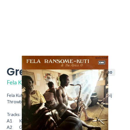
Greatest Hits
NEMI (LP) 0680
Fela Kuti & Africa 70
Fela Kuti & Africa 70 - Greatest hits, nu verkrijgbaar bij
Throwback Vintage Hifi & Vinyl Beverwijk
Tracks:
A1 Kalakutu Show 3:59
A2 Gentleman 4:10