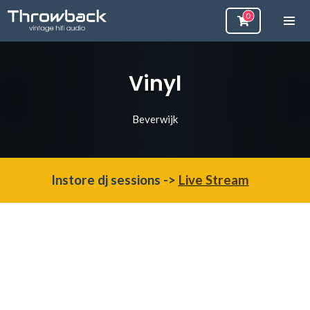
Vinyl
Beverwijk
Instore dj sessions ->
Live Stream