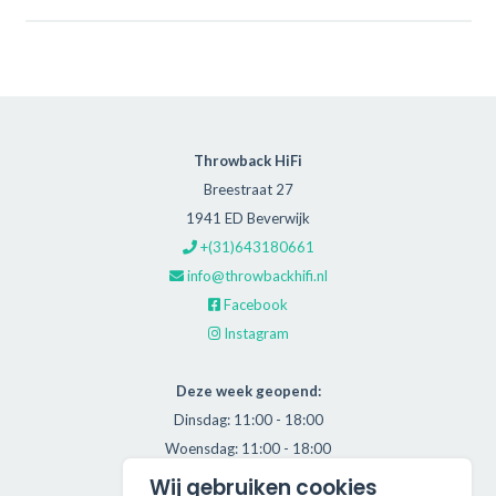
Throwback HiFi
Breestraat 27
1941 ED Beverwijk
+(31)643180661
info@throwbackhifi.nl
Facebook
Instagram
Deze week geopend:
Dinsdag: 11:00 - 18:00
Woensdag: 11:00 - 18:00
Donderdag: 11:00 - 21:00
Wij gebruiken cookies