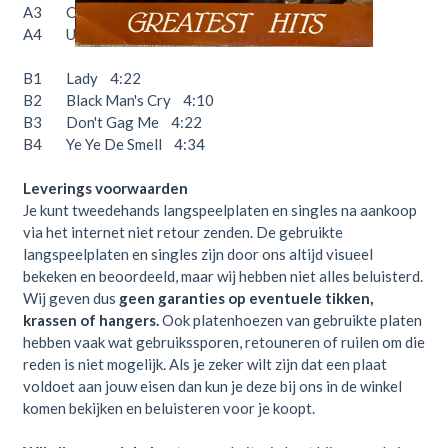
A3 Chop 'N' Quench 4:00
A4 Unknown Soldier 4:10
B1 Lady 4:22
B2 Black Man's Cry 4:10
B3 Don't Gag Me 4:22
B4 Ye Ye De Smell 4:34
Leverings voorwaarden
Je kunt tweedehands langspeelplaten en singles na aankoop
via het internet niet retour zenden. De gebruikte
langspeelplaten en singles zijn door ons altijd visueel
bekeken en beoordeeld, maar wij hebben niet alles beluisterd.
Wij geven dus
geen garanties op eventuele tikken,
krassen of hangers.
Ook platenhoezen van gebruikte platen
hebben vaak wat gebruikssporen, retouneren of ruilen om die
reden is niet mogelijk. Als je zeker wilt zijn dat een plaat
voldoet aan jouw eisen dan kun je deze bij ons in de winkel
komen bekijken en beluisteren voor je koopt.