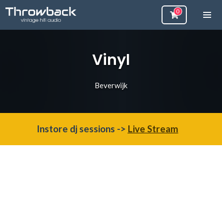
Vinyl
Beverwijk
Instore dj sessions ->
Live Stream