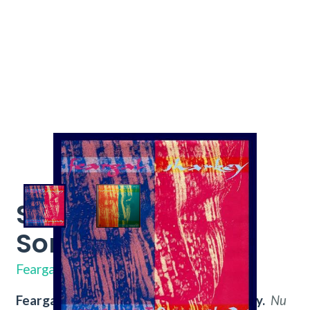
Someone To
Somebody
602 071
Feargal Sharkey
Feargal Sharkey – Someone To Somebody.
Nu