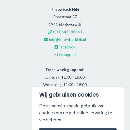
Throwback HiFi
Breestraat 27
1941 ED Beverwijk
+(31)643180661
info@throwbackhifi.nl
Facebook
Instagram
Deze week geopend:
Dinsdag: 11:00 - 18:00
Woensdag: 11:00 - 18:00
Donderdag: 11:00 - 21:00
Wij gebruiken cookies
Vrijdag: 11:00 - 18:00
Deze website maakt gebruik van
Zaterdag: 11:00 - 17:00
cookies om de gebruikerservaring te
verbeteren.
Alle getoonde prijzen zijn incl. BTW.
Algemene Voorwaarden