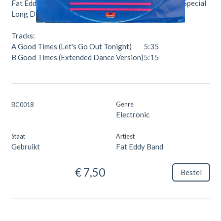
Fat Eddy Band – Good Times (Let's Go Out Tonight) (Special
Long Disco Version).
Tracks:
A
Good Times (Let's Go Out Tonight)
5:35
B
Good Times (Extended Dance Version)
5:15
Genre
BC0018
Electronic
Staat
Artiest
Gebruikt
Fat Eddy Band
€ 7,50
Bestel