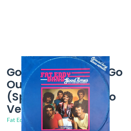
Good Times (Let's Go
Out Tonight)
(Special Long Disco
Version)
2141 584
Fat Eddy Band