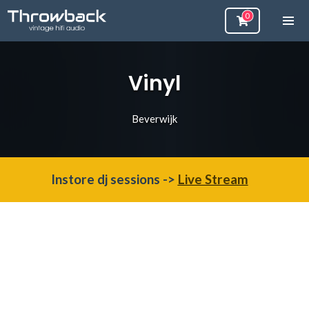
Vinyl
Beverwijk
Instore dj sessions ->
Live Stream