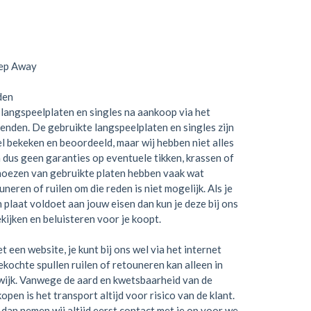
tep Away
den
langspeelplaten en singles na aankoop via het
zenden. De gebruikte langspeelplaten en singles zijn
el bekeken en beoordeeld, maar wij hebben niet alles
 dus geen garanties op eventuele tikken, krassen of
hoezen van gebruikte platen hebben vaak wat
neren of ruilen om die reden is niet mogelijk. Als je
en plaat voldoet aan jouw eisen dan kun je deze bij ons
kijken en beluisteren voor je koopt.
t een website, je kunt bij ons wel via het internet
kochte spullen ruilen of retouneren kan alleen in
wijk. Vanwege de aard en kwetsbaarheid van de
open is het transport altijd voor risico van de klant.
dan nemen wij altijd eerst contact met je op voor we