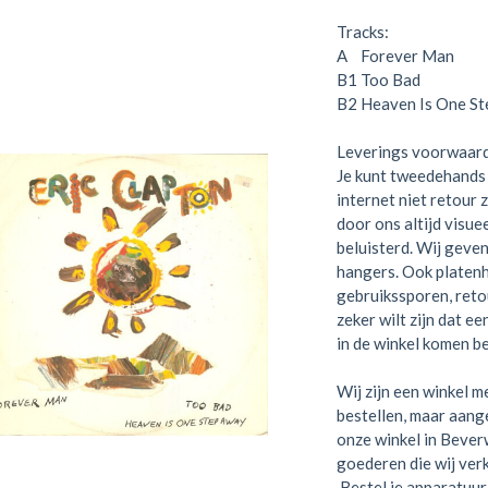
Tracks:
A
Forever Man
B1
Too Bad
B2
Heaven Is One S
Leverings voorwaar
Je kunt tweedehands 
internet niet retour 
door ons altijd visue
beluisterd. Wij geven
hangers. Ook platen
gebruikssporen, retou
zeker wilt zijn dat e
in de winkel komen be
Wij zijn een winkel me
bestellen, maar aange
onze winkel in Bever
goederen die wij verk
Bestel je apparatuur 