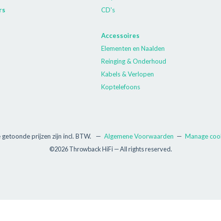
rs
CD's
Accessoires
Elementen en Naalden
Reinging & Onderhoud
Kabels & Verlopen
Koptelefoons
e getoonde prijzen zijn incl. BTW.
—
Algemene Voorwaarden
—
Manage coo
©2026 Throwback HiFi — All rights reserved.