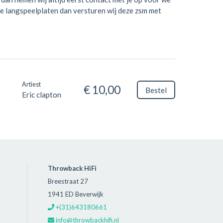
je langspeelplaten dan versturen wij deze zsm met
Artiest
€ 10,00
Bestel
Eric clapton
Throwback HiFi
Breestraat 27
1941 ED Beverwijk
+(31)643180661
info@throwbackhifi.nl