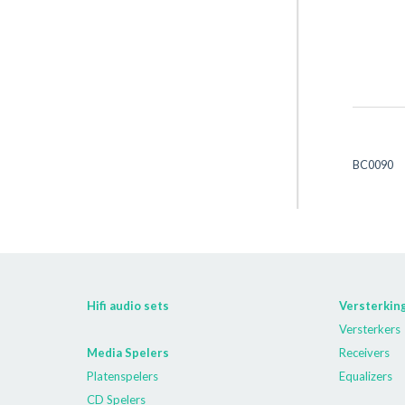
BC0090
Hifi audio sets
Versterkin
Versterkers
Media Spelers
Receivers
Platenspelers
Equalizers
CD Spelers