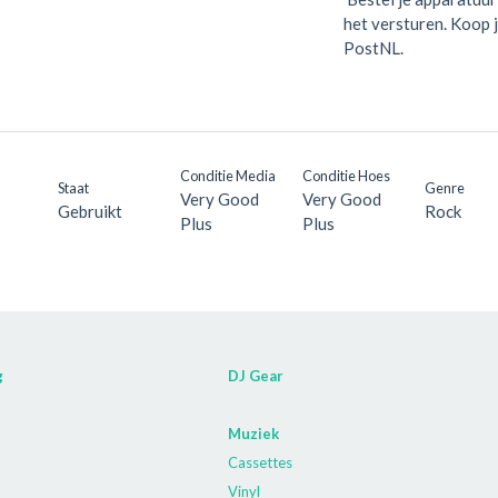
het versturen. Koop 
PostNL.
Conditie Media
Conditie Hoes
Staat
Genre
Very Good
Very Good
Gebruikt
Rock
Plus
Plus
g
DJ Gear
Muziek
Cassettes
Vinyl