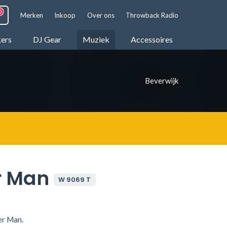
Merken
Inkoop
Over ons
Throwback Radio
kers
DJ Gear
Muziek
Accessoires
Beverwijk
r Man
W 9069 T
er Man.