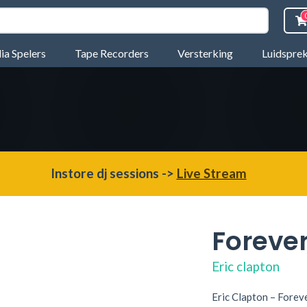
a Spelers
Tape Recorders
Versterking
Luidspre
Instore dj sessions ->
Live Stream
Foreve
Eric clapton
Eric Clapton – Forev