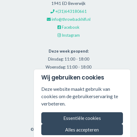
1941 ED Beverwijk
+(31)643180661
info@throwbackhifi.nl
Facebook
Instagram
Deze week geopend:
Dinsdag: 11:00 - 18:00
Woensdag: 11:00 - 18:00
Donderdag: 11:00 - 21:00
Wij gebruiken cookies
Vrijdag: 11:00 - 18:00
Deze website maakt gebruik van
Zaterdag: 11:00 - 17:00
cookies om de gebruikerservaring te
verbeteren.
Alle getoonde prijzen zijn incl. BTW.
Algemene Voorwaarden
Essentiële cookies
Manage cookies
Alles accepteren
©2026 Throwback HiFi — All rights reserved.