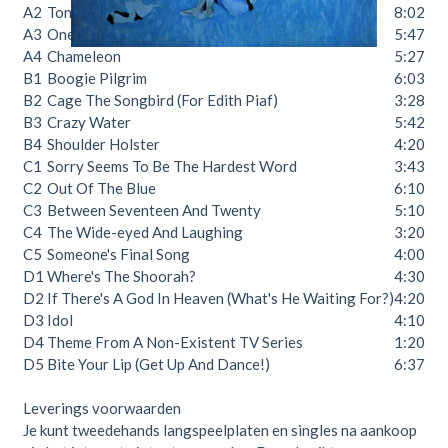
A2
Tonight
8:02
A3
One Horse Town
5:47
A4
Chameleon
5:27
B1
Boogie Pilgrim
6:03
B2
Cage The Songbird (For Edith Piaf)
3:28
B3
Crazy Water
5:42
B4
Shoulder Holster
4:20
C1
Sorry Seems To Be The Hardest Word
3:43
C2
Out Of The Blue
6:10
C3
Between Seventeen And Twenty
5:10
C4
The Wide-eyed And Laughing
3:20
C5
Someone's Final Song
4:00
D1
Where's The Shoorah?
4:30
D2
If There's A God In Heaven (What's He Waiting For?)
4:20
D3
Idol
4:10
D4
Theme From A Non-Existent TV Series
1:20
D5
Bite Your Lip (Get Up And Dance!)
6:37
Leverings voorwaarden
Je kunt tweedehands langspeelplaten en singles na aankoop