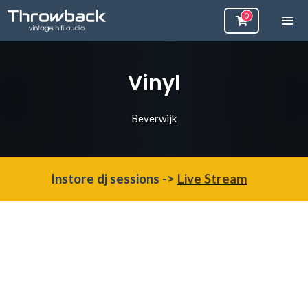
Vinyl
Beverwijk
Instore dj sessions ->
Live Stream