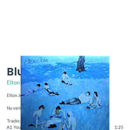
Blue Moves
188-98 293/94
Elton John
Elton John – Blue Moves
Nu verkrijgbaar bij Throwback Hifi & Vinyl.
Tracks:
A1
Your Starter For...
1:25