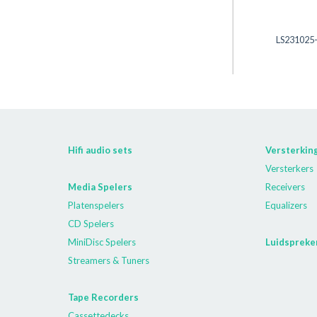
LS231025
Hifi audio sets
Versterkin
Versterkers
Media Spelers
Receivers
Platenspelers
Equalizers
CD Spelers
MiniDisc Spelers
Luidspreke
Streamers & Tuners
Tape Recorders
Cassettedecks