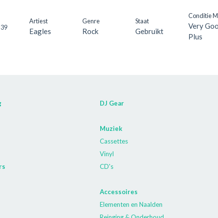
Conditie 
Artiest
Genre
Staat
Very Go
-39
Eagles
Rock
Gebruikt
Plus
g
DJ Gear
Muziek
Cassettes
Vinyl
rs
CD's
Accessoires
Elementen en Naalden
Reinging & Onderhoud