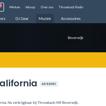
Merken
Inkoop
Over ons
Throwback Radio
kers
DJ Gear
Muziek
Accessoires
Beverwijk
alifornia
AS 53051
rnia. Nu verkrijgbaar bij Throwback Hifi Beverwijk.