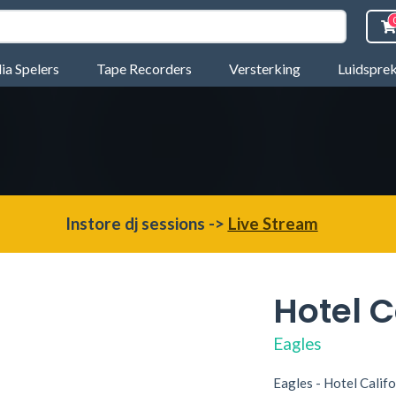
a Spelers
Tape Recorders
Versterking
Luidspre
Instore dj sessions ->
Live Stream
Hotel C
Eagles
Eagles - Hotel Califo