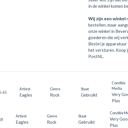
in de winkel komen be
Wij zijn een winkel
m
bestellen, maar aange
onze winkel in Bever
goederen die wij verk
Bestel je apparatuur 
het versturen. Koop 
PostNL.
Conditie
Media
Artiest
Genre
Staat
5-65
Very Go
Eagles
Rock
Gebruikt
Plus
Conditie M
Artiest
Genre
Staat
Very Goo
18
Eagles
Rock
Gebruikt
Plus