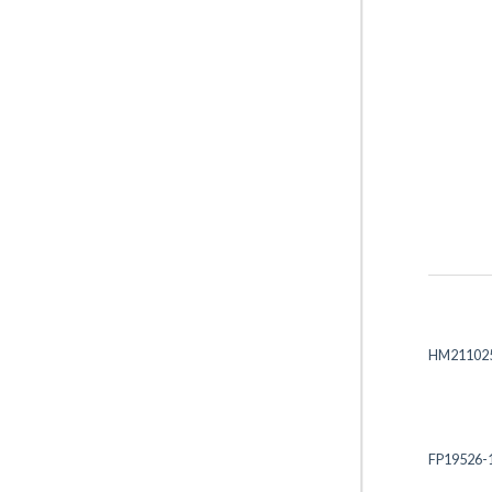
HM21102
FP19526-