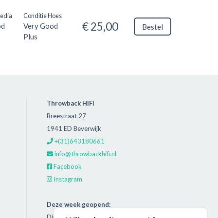
Media
Conditie Hoes
€ 25,00
od
Very Good
Bestel
Plus
Throwback HiFi
Breestraat 27
1941 ED Beverwijk
+(31)643180661
info@throwbackhifi.nl
Facebook
Instagram
Deze week geopend:
Dinsdag: 11:00 - 18:00