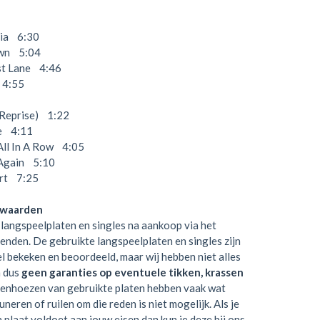
ia 6:30
wn 5:04
st Lane 4:46
4:55
eprise) 1:22
e 4:11
ll In A Row 4:05
Again 5:10
rt 7:25
rwaarden
langspeelplaten en singles na aankoop via het
zenden. De gebruikte langspeelplaten en singles zijn
el bekeken en beoordeeld, maar wij hebben niet alles
n dus
geen garanties op eventuele tikken, krassen
tenhoezen van gebruikte platen hebben vaak wat
neren of ruilen om die reden is niet mogelijk. Als je
en plaat voldoet aan jouw eisen dan kun je deze bij ons