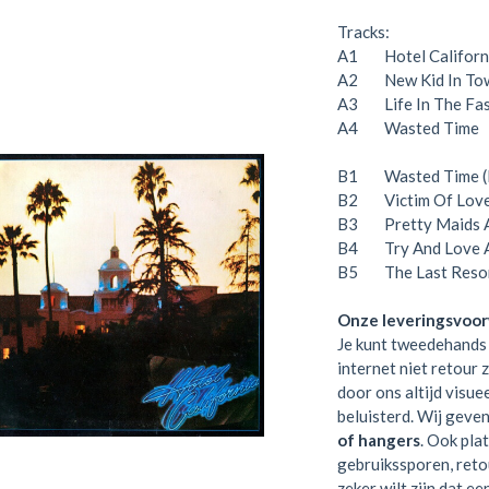
Tracks:
A1 Hotel Californ
A2 New Kid In To
A3 Life In The Fa
A4 Wasted Time 
B1 Wasted Time (R
B2 Victim Of Lov
B3 Pretty Maids A
B4 Try And Love 
B5 The Last Reso
Onze leveringsvoo
Je kunt tweedehands 
internet niet retour 
door ons altijd visue
beluisterd. Wij geve
of hangers
. Ook pla
gebruikssporen, retou
zeker wilt zijn dat e