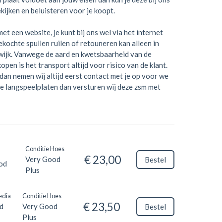
kijken en beluisteren voor je koopt.
et een website, je kunt bij ons wel via het internet
kochte spullen ruilen of retouneren kan alleen in
wijk. Vanwege de aard en kwetsbaarheid van de
open is het transport altijd voor risico van de klant.
dan nemen wij altijd eerst contact met je op voor we
je langspeelplaten dan versturen wij deze zsm met
Conditie Hoes
€ 23,00
Very Good
Bestel
od
Plus
edia
Conditie Hoes
€ 23,50
d
Very Good
Bestel
Plus