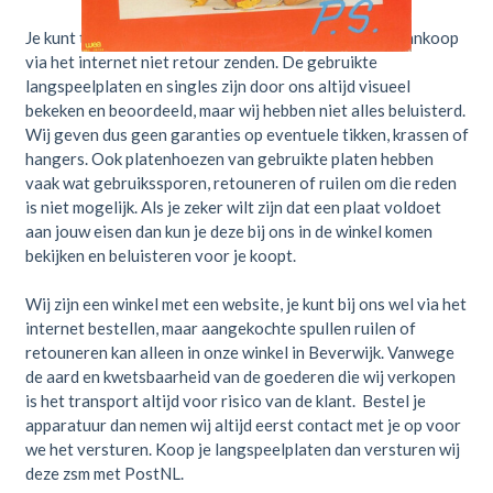
Je kunt tweedehands langspeelplaten en singles na aankoop
via het internet niet retour zenden. De gebruikte
langspeelplaten en singles zijn door ons altijd visueel
bekeken en beoordeeld, maar wij hebben niet alles beluisterd.
Wij geven dus geen garanties op eventuele tikken, krassen of
hangers. Ook platenhoezen van gebruikte platen hebben
vaak wat gebruikssporen, retouneren of ruilen om die reden
is niet mogelijk. Als je zeker wilt zijn dat een plaat voldoet
aan jouw eisen dan kun je deze bij ons in de winkel komen
bekijken en beluisteren voor je koopt.
Wij zijn een winkel met een website, je kunt bij ons wel via het
internet bestellen, maar aangekochte spullen ruilen of
retouneren kan alleen in onze winkel in Beverwijk. Vanwege
de aard en kwetsbaarheid van de goederen die wij verkopen
is het transport altijd voor risico van de klant. Bestel je
apparatuur dan nemen wij altijd eerst contact met je op voor
we het versturen. Koop je langspeelplaten dan versturen wij
deze zsm met PostNL.