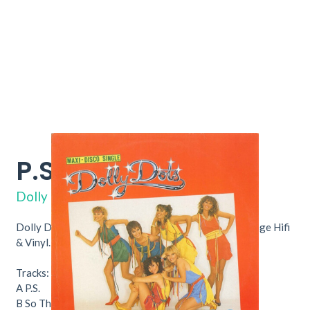
P.S.
WEA-28.248
Dolly Dots
Dolly Dots – P.S. Nu verkrijgbaar bij Throwback Vintage Hifi
& Vinyl.
Tracks:
A
P.S.
8:27
B
So That's Why
3:01