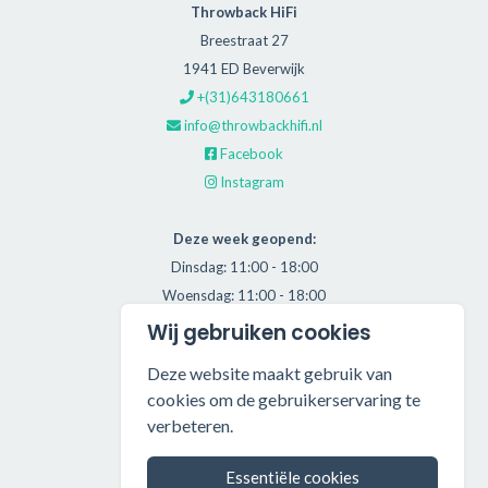
Throwback HiFi
Breestraat 27
1941 ED Beverwijk
+(31)643180661
info@throwbackhifi.nl
Facebook
Instagram
Deze week geopend:
Dinsdag: 11:00 - 18:00
Woensdag: 11:00 - 18:00
Donderdag: 11:00 - 21:00
Wij gebruiken cookies
Vrijdag: 11:00 - 18:00
Deze website maakt gebruik van
Zaterdag: 11:00 - 17:00
cookies om de gebruikerservaring te
verbeteren.
Alle getoonde prijzen zijn incl. BTW.
Algemene Voorwaarden
Essentiële cookies