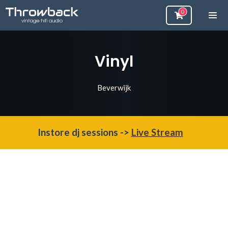
Vinyl
Beverwijk
Instore dj sessions ->
Live Stream