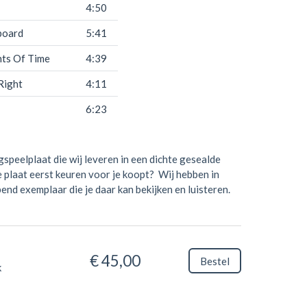
4:50
board
5:41
ts Of Time
4:39
 Right
4:11
6:23
gspeelplaat die wij leveren in een dichte gesealde
de plaat eerst keuren voor je koopt? Wij hebben in
end exemplaar die je daar kan bekijken en luisteren.
€ 45,00
Bestel
k