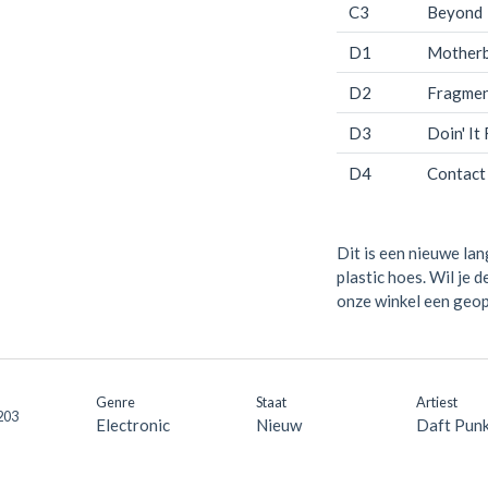
C3
Beyond
D1
Mother
D2
Fragmen
D3
Doin' It
D4
Contact
Dit is een nieuwe lan
plastic hoes. Wil je 
onze winkel een geop
Genre
Staat
Artiest
203
Electronic
Nieuw
Daft Pun