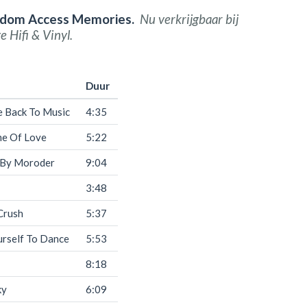
ndom Access Memories.
Nu verkrijgbaar bij
e Hifi & Vinyl.
Duur
e Back To Music
4:35
e Of Love
5:22
 By Moroder
9:04
3:48
Crush
5:37
urself To Dance
5:53
8:18
ky
6:09