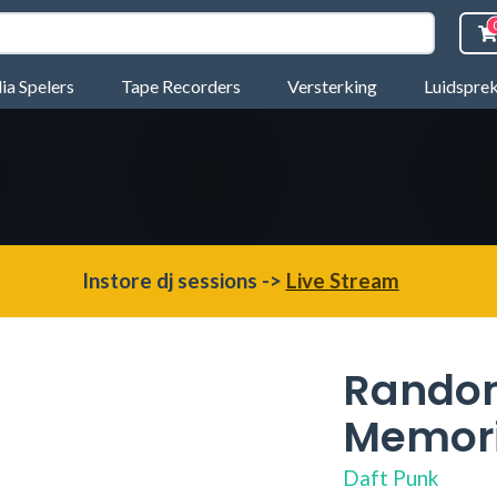
a Spelers
Tape Recorders
Versterking
Luidspre
Instore dj sessions ->
Live Stream
Rando
Memor
Daft Punk