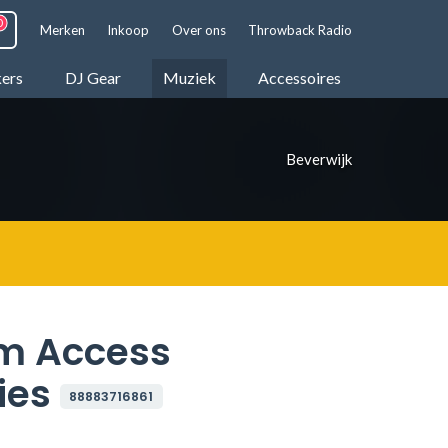
Merken
Inkoop
Over ons
Throwback Radio
kers
DJ Gear
Muziek
Accessoires
Beverwijk
m Access
ies
88883716861