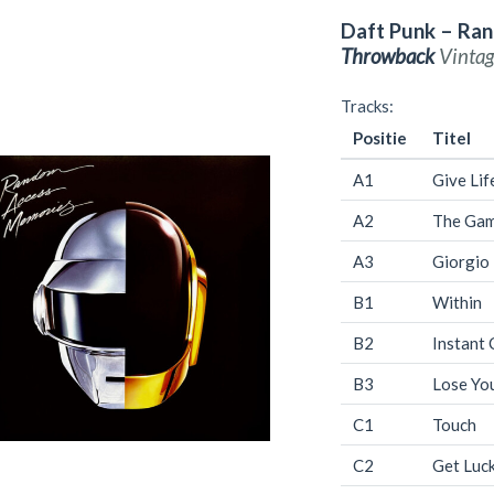
Daft Punk – Ra
Throwback
Vintag
Tracks:
Positie
Titel
A1
Give Lif
A2
The Gam
A3
Giorgio
B1
Within
B2
Instant 
B3
Lose Yo
C1
Touch
C2
Get Luc