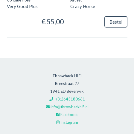
Very Good Plus
Crazy Horse
€ 55,00
Bestel
Throwback HiFi
Breestraat 27
1941 ED Beverwijk
+(31)643180661
info@throwbackhifi.nl
Facebook
Instagram