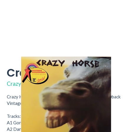
Crazy Horse
REP 24 026
Crazy Horse
Crazy Horse – Crazy Horse. Nu verkrijgbaar bij Throwback
Vintage Hifi & Vinyl.
Tracks:
A1
Gone Dead Train
4:08
A2
Dance, Dance, Dance
2:10