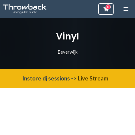
Vinyl
Beverwijk
Instore dj sessions ->
Live Stream