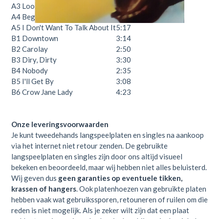
A3
Look At All The Things
3:30
A4
Beggars Day
4:20
A5
I Don't Want To Talk About It
5:17
B1
Downtown
3:14
B2
Carolay
2:50
B3
Diry, Dirty
3:30
B4
Nobody
2:35
B5
I'll Get By
3:08
B6
Crow Jane Lady
4:23
Onze leveringsvoorwaarden
Je kunt tweedehands langspeelplaten en singles na aankoop
via het internet niet retour zenden. De gebruikte
langspeelplaten en singles zijn door ons altijd visueel
bekeken en beoordeeld, maar wij hebben niet alles beluisterd.
Wij geven dus
geen garanties op eventuele tikken,
krassen of hangers
. Ook platenhoezen van gebruikte platen
hebben vaak wat gebruikssporen, retouneren of ruilen om die
reden is niet mogelijk. Als je zeker wilt zijn dat een plaat