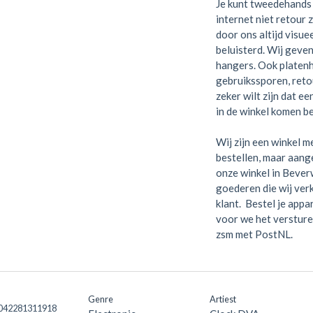
Je kunt tweedehands 
internet niet retour 
door ons altijd visue
beluisterd. Wij geven
hangers. Ook platen
gebruikssporen, retou
zeker wilt zijn dat e
in de winkel komen be
Wij zijn een winkel me
bestellen, maar aange
onze winkel in Bever
goederen die wij verk
klant. Bestel je appa
voor we het versture
zsm met PostNL.
Genre
Artiest
 042281311918