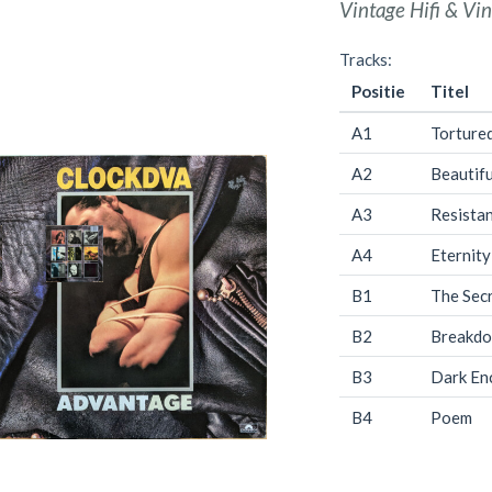
Vintage Hifi & Vin
Tracks:
Positie
Titel
A1
Torture
A2
Beautifu
A3
Resista
A4
Eternity
B1
The Secr
B2
Breakd
B3
Dark En
B4
Poem