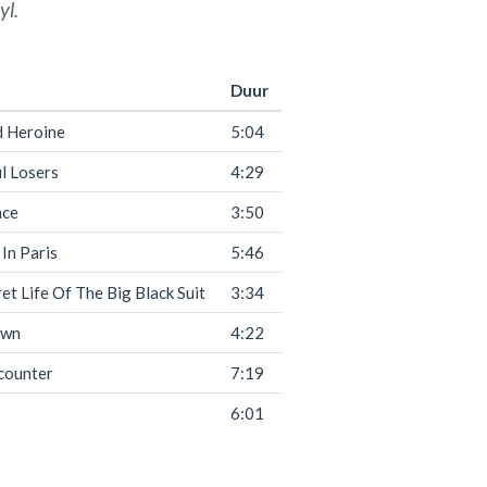
yl.
Duur
d Heroine
5:04
l Losers
4:29
nce
3:50
 In Paris
5:46
et Life Of The Big Black Suit
3:34
own
4:22
counter
7:19
6:01