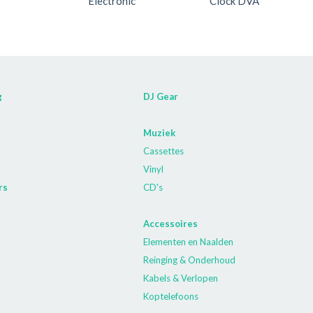
Electronic
Clock DVA
g
DJ Gear
Muziek
Cassettes
Vinyl
rs
CD's
Accessoires
Elementen en Naalden
Reinging & Onderhoud
Kabels & Verlopen
Koptelefoons