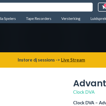
a Spelers
Tape Recorders
Versterking
Luidspre
Instore dj sessions ->
Live Stream
Advan
Clock DVA
Clock DVA – Ad