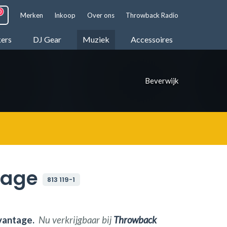
Merken
Inkoop
Over ons
Throwback Radio
kers
DJ Gear
Muziek
Accessoires
Beverwijk
tage
813 119-1
vantage.
Nu verkrijgbaar bij
Throwback