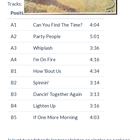
Tracks:
Positie
Titel
Duur
A1
Can You Find The Time?
4:04
A2
Party People
5:01
A3
Whiplash
3:36
A4
I'm On Fire
4:16
B1
How 'Bout Us
4:34
B2
Spinnin'
3:14
B3
Dancin' Together Again
3:13
B4
Lighten Up
3:16
B5
If One More Morning
4:03