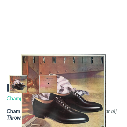
How 'Bout Us
CBS 84927
Champaign
Champaign – How 'Bout Us.
Nu verkrijgbaar bij
Throwback
Vintage Hifi & Vinyl.