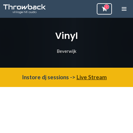
Vinyl
Beverwijk
Instore dj sessions ->
Live Stream