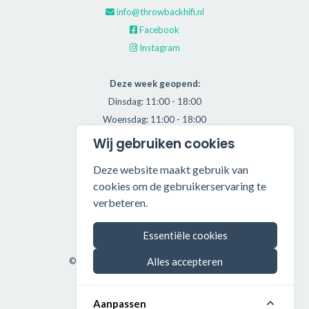
info@throwbackhifi.nl
Facebook
Instagram
Deze week geopend:
Dinsdag: 11:00 - 18:00
Woensdag: 11:00 - 18:00
Donderdag: 11:00 - 21:00
Wij gebruiken cookies
Vrijdag: 11:00 - 18:00
Deze website maakt gebruik van
Zaterdag: 11:00 - 17:00
cookies om de gebruikerservaring te
verbeteren.
Alle getoonde prijzen zijn incl. BTW.
Algemene Voorwaarden
Essentiële cookies
Manage cookies
©2026 Throwback HiFi — All rights reserved.
Alles accepteren
Aanpassen