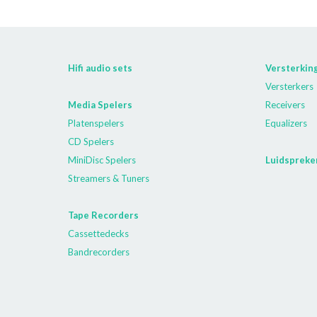
Hifi audio sets
Versterkin
Versterkers
Media Spelers
Receivers
Platenspelers
Equalizers
CD Spelers
MiniDisc Spelers
Luidspreke
Streamers & Tuners
Tape Recorders
Cassettedecks
Bandrecorders