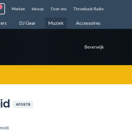
Merken
Inkoop
Over ons
Throwback Radio
kers
DJ Gear
Muziek
Accessoires
Beverwijk
id
4F0978
noid.