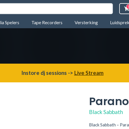
a Spelers
Tape Recorders
Versterking
Luidspre
Instore dj sessions ->
Live Stream
Parano
Black Sabbath
Black Sabbath – Para