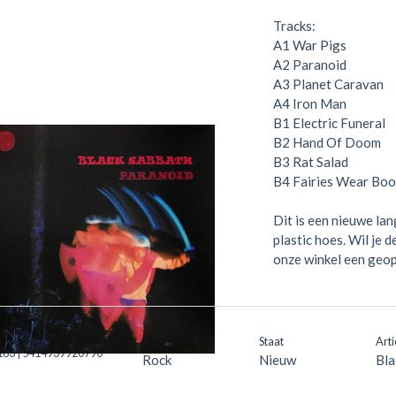
Tracks:
A1
War Pigs
A2
Paranoid
A3
Planet Caravan
A4
Iron Man
B1
Electric Funeral
B2
Hand Of Doom
B3
Rat Salad
B4
Fairies Wear Boo
Dit is een nieuwe lan
plastic hoes. Wil je 
onze winkel een geope
Genre
Staat
Arti
63 | 5414939920790
Rock
Nieuw
Bla