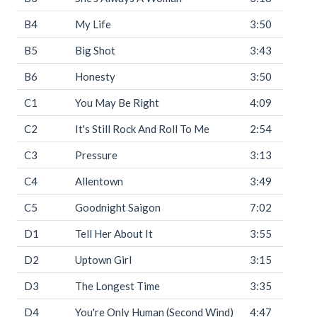
B4
My Life
3:50
B5
Big Shot
3:43
B6
Honesty
3:50
C1
You May Be Right
4:09
C2
It's Still Rock And Roll To Me
2:54
C3
Pressure
3:13
C4
Allentown
3:49
C5
Goodnight Saigon
7:02
D1
Tell Her About It
3:55
D2
Uptown Girl
3:15
D3
The Longest Time
3:35
D4
You're Only Human (Second Wind)
4:47