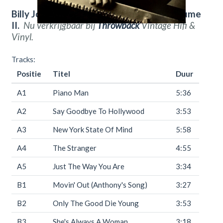
Billy Joel – Greatest Hits Volume I & Volume
II.
Nu verkrijgbaar bij
Throwback
Vintage Hifi &
Vinyl.
Tracks:
Positie
Titel
Duur
A1
Piano Man
5:36
A2
Say Goodbye To Hollywood
3:53
A3
New York State Of Mind
5:58
A4
The Stranger
4:55
A5
Just The Way You Are
3:34
B1
Movin' Out (Anthony's Song)
3:27
B2
Only The Good Die Young
3:53
B3
She's Always A Woman
3:18