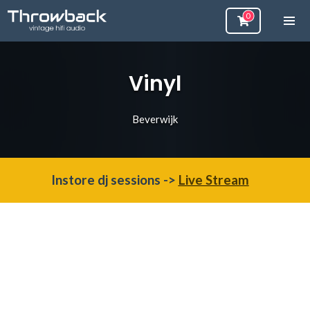
Vinyl
Beverwijk
Instore dj sessions ->
Live Stream