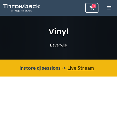
Vinyl
Beverwijk
Instore dj sessions ->
Live Stream