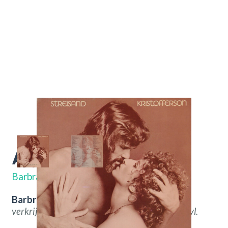
A Star Is Born
86021
Barbra Streisand
Barbra Streisand – A Star Is Born.
Nu
verkrijgbaar bij
Throwback
Vintage Hifi & Vinyl.