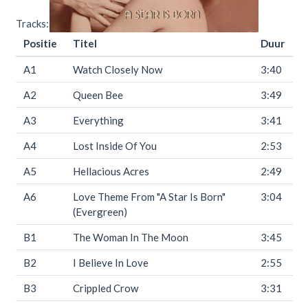
Tracks:
Positie
Titel
Duur
A1
Watch Closely Now
3:40
A2
Queen Bee
3:49
A3
Everything
3:41
A4
Lost Inside Of You
2:53
A5
Hellacious Acres
2:49
A6
Love Theme From "A Star Is Born"
3:04
(Evergreen)
B1
The Woman In The Moon
3:45
B2
I Believe In Love
2:55
B3
Crippled Crow
3:31