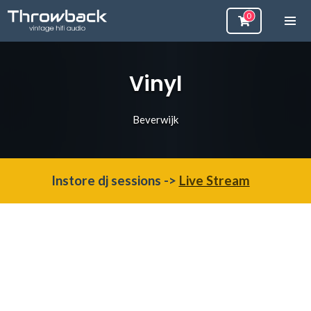
Vinyl
Beverwijk
Instore dj sessions ->
Live Stream