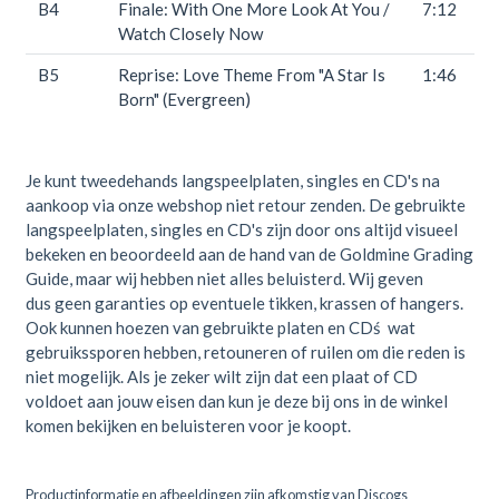
B4
Finale: With One More Look At You /
7:12
Watch Closely Now
B5
Reprise: Love Theme From "A Star Is
1:46
Born" (Evergreen)
Je kunt tweedehands langspeelplaten, singles en CD's na
aankoop via onze webshop niet retour zenden. De gebruikte
langspeelplaten, singles en CD's zijn door ons altijd visueel
bekeken en beoordeeld aan de hand van de Goldmine Grading
Guide, maar wij hebben niet alles beluisterd. Wij geven
dus geen garanties op eventuele tikken, krassen of hangers.
Ook kunnen hoezen van gebruikte platen en CDś wat
gebruikssporen hebben, retouneren of ruilen om die reden is
niet mogelijk. Als je zeker wilt zijn dat een plaat of CD
voldoet aan jouw eisen dan kun je deze bij ons in de winkel
komen bekijken en beluisteren voor je koopt.
Productinformatie en afbeeldingen zijn afkomstig van Discogs