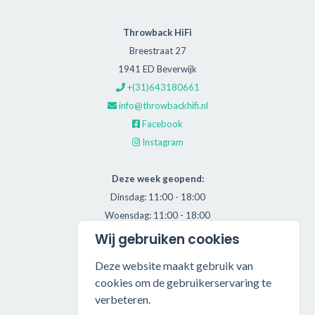
Throwback HiFi
Breestraat 27
1941 ED Beverwijk
+(31)643180661
info@throwbackhifi.nl
Facebook
Instagram
Deze week geopend:
Dinsdag: 11:00 - 18:00
Woensdag: 11:00 - 18:00
Donderdag: 11:00 - 21:00
Wij gebruiken cookies
Vrijdag: 11:00 - 18:00
Deze website maakt gebruik van
Zaterdag: 11:00 - 17:00
cookies om de gebruikerservaring te
verbeteren.
Alle getoonde prijzen zijn incl. BTW.