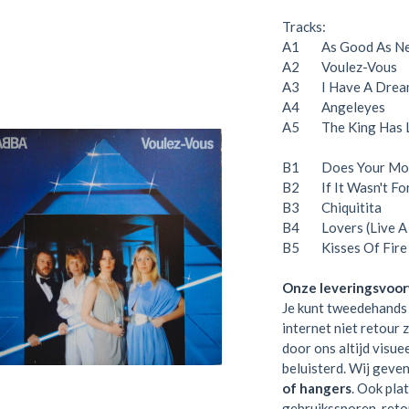
Tracks:
A1 As Good As N
A2 Voulez-Vous
A3 I Have A Drea
A4 Angeleyes
A5 The King Has L
B1 Does Your Mot
B2 If It Wasn't For
B3 Chiquitita
B4 Lovers (Live A L
B5 Kisses Of Fire
Onze leveringsvoo
Je kunt tweedehands 
internet niet retour 
door ons altijd visue
beluisterd. Wij geve
of hangers
. Ook pla
gebruikssporen, retou