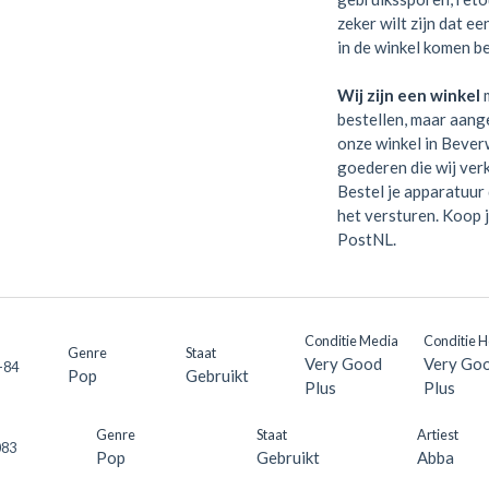
zeker wilt zijn dat e
in de winkel komen be
Wij zijn een winkel
m
bestellen, maar aange
onze winkel in Bever
goederen die wij verk
Bestel je apparatuur 
het versturen. Koop 
PostNL.
Conditie Media
Conditie 
Genre
Staat
Very Good
Very Go
-84
Pop
Gebruikt
Plus
Plus
Genre
Staat
Artiest
083
Pop
Gebruikt
Abba