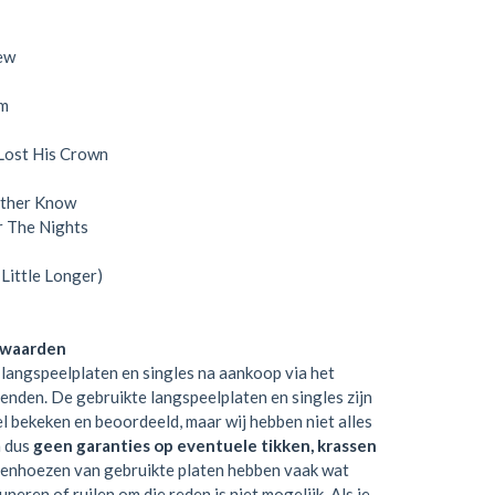
ew
m
ost His Crown
her Know
 The Nights
ittle Longer)
rwaarden
langspeelplaten en singles na aankoop via het
zenden. De gebruikte langspeelplaten en singles zijn
el bekeken en beoordeeld, maar wij hebben niet alles
n dus
geen garanties op eventuele tikken, krassen
tenhoezen van gebruikte platen hebben vaak wat
neren of ruilen om die reden is niet mogelijk. Als je