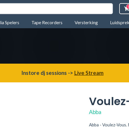
a Spelers
Tape Recorders
Versterking
Luidspre
Instore dj sessions ->
Live Stream
Voulez
Abba
Abba - Voulez-Vous. 