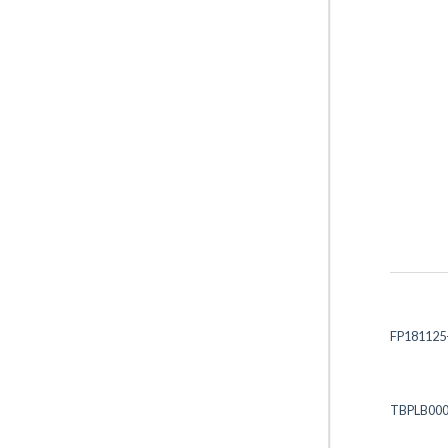
FP181125
TBPLB00