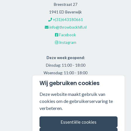
Breestraat 27
1941 ED Beverwijk
+(31)643180661
info@throwbackhifi.nl
Facebook
Instagram
Deze week geopend:
Dinsdag: 11:00 - 18:00
Woensdag: 11:00 - 18:00
Donderdag: 11:00 - 21:00
Wij gebruiken cookies
Vrijdag: 11:00 - 18:00
Deze website maakt gebruik van
Zaterdag: 11:00 - 17:00
cookies om de gebruikerservaring te
verbeteren.
Alle getoonde prijzen zijn incl. BTW.
Algemene Voorwaarden
Essentiële cookies
Manage cookies