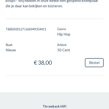
koopt? Wij hebben in onze winkel een geopend exemplaar
die je daar kan bekijken en luisteren.
Genre
TBBER00127 | 606949354411
Hip Hop
Staat
Artiest
Nieuw
50 Cent
€ 38,00
Bestel
Throwback HiFi