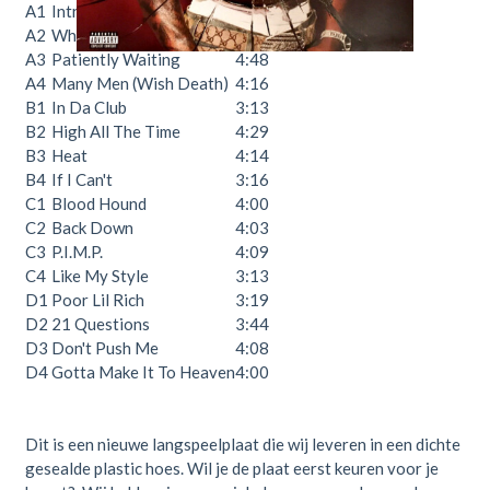
A1
Intro
0:06
A2
What Up Gangsta
2:59
A3
Patiently Waiting
4:48
A4
Many Men (Wish Death)
4:16
B1
In Da Club
3:13
B2
High All The Time
4:29
B3
Heat
4:14
B4
If I Can't
3:16
C1
Blood Hound
4:00
C2
Back Down
4:03
C3
P.I.M.P.
4:09
C4
Like My Style
3:13
D1
Poor Lil Rich
3:19
D2
21 Questions
3:44
D3
Don't Push Me
4:08
D4
Gotta Make It To Heaven
4:00
Dit is een nieuwe langspeelplaat die wij leveren in een dichte
gesealde plastic hoes. Wil je de plaat eerst keuren voor je