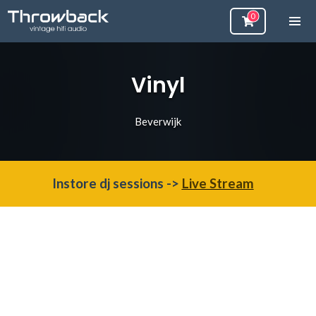
Vinyl
Beverwijk
Instore dj sessions ->
Live Stream