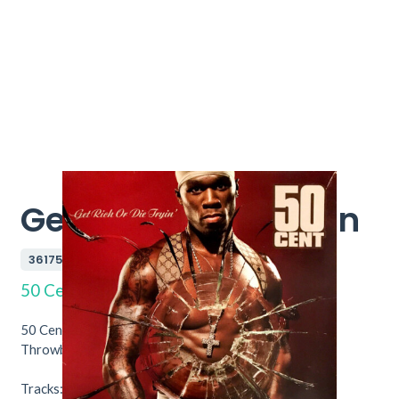
Get Rich Or Die Tryin
361755
50 Cent
50 Cent – Get Rich Or Die Tryin. Nu verkrijgbaar bij
Throwback Vintage Hifi & Vinyl.
Tracks: