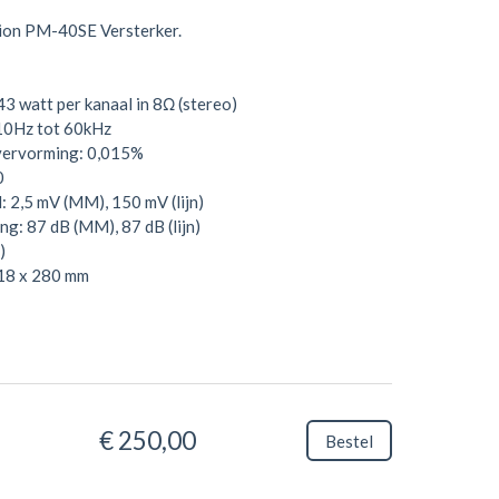
tion PM-40SE Versterker.
 watt per kanaal in 8Ω (stereo)
10Hz tot 60kHz
vervorming: 0,015%
0
 2,5 mV (MM), 150 mV (lijn)
ng: 87 dB (MM), 87 dB (lijn)
)
18 x 280 mm
€ 250,00
Bestel