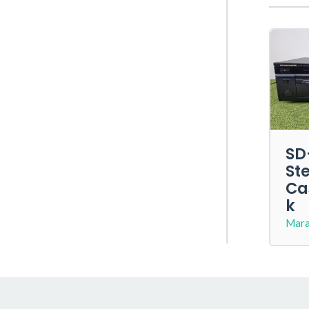
SD
St
Ca
k
Mara