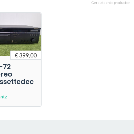
€ 399,00
-72
ereo
ssettedec
ntz