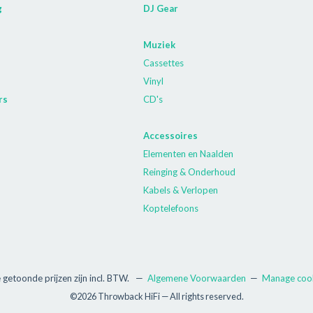
g
DJ Gear
Muziek
Cassettes
Vinyl
rs
CD's
Accessoires
Elementen en Naalden
Reinging & Onderhoud
Kabels & Verlopen
Koptelefoons
e getoonde prijzen zijn incl. BTW.
—
Algemene Voorwaarden
—
Manage coo
©2026 Throwback HiFi — All rights reserved.