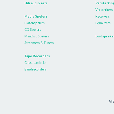
Hifi audio sets
Versterkin
Versterkers
Media Spelers
Receivers
Platenspelers
Equalizers
CD Spelers
MiniDisc Spelers
Luidspreke
Streamers & Tuners
Tape Recorders
Cassettedecks
Bandrecorders
All