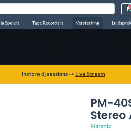
a Spelers
Tape Recorders
Versterking
Luidspre
Instore dj sessions ->
Live Stream
PM-40S
Stereo 
Marantz