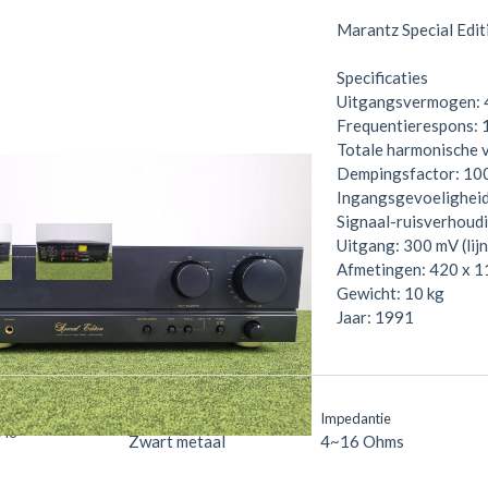
Marantz Special Edi
Specificaties
Uitgangsvermogen: 43
Frequentierespons: 
Totale harmonische 
Dempingsfactor: 10
Ingangsgevoeligheid:
Signaal-ruisverhoudi
Uitgang: 300 mV (lijn
Afmetingen: 420 x 1
Gewicht: 10 kg
Jaar: 1991
Uitvoering
Impedantie
48
Zwart metaal
4~16 Ohms