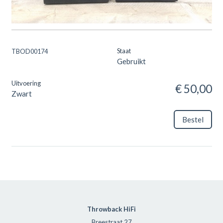
Throwback hifi Beverwijk.
Staat
TBOD00174
Gebruikt
Uitvoering
€ 50,00
Zwart
Bestel
Throwback HiFi
Breestraat 27