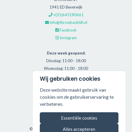
1941 ED Beverwijk
+(31)643180661
info@throwbackhifi.nl
Facebook
Instagram
Deze week geopend:
Dinsdag: 11:00 - 18:00
Woensdag: 11:00 - 18:00
Donderdag: 11:00 - 21:00
Wij gebruiken cookies
Vrijdag: 11:00 - 18:00
Deze website maakt gebruik van
Zaterdag: 11:00 - 17:00
cookies om de gebruikerservaring te
verbeteren.
Alle getoonde prijzen zijn incl. BTW.
Algemene Voorwaarden
Essentiële cookies
Manage cookies
©2026 Throwback HiFi — All rights reserved.
Alles accepteren