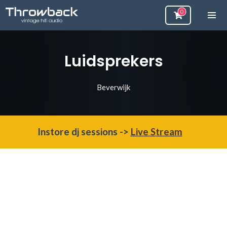
Luidsprekers
Beverwijk
Instore dj sessions ->
Live Stream