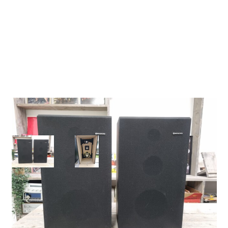
3-weg speaker set
rx366
Sanyo
Sanyo 3 weg speakers. Kom kijken, Kom luisteren bij