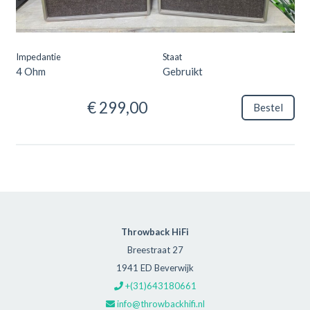
Uitvoering
TBOD00074
Zwart fineer
Impedantie
Staat
4 Ohm
Gebruikt
€ 299,00
Bestel
Throwback HiFi
Breestraat 27
1941 ED Beverwijk
+(31)643180661
info@throwbackhifi.nl