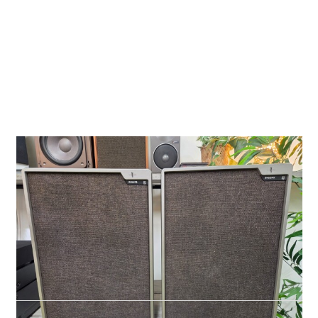
22AH467 Speaker set
00720011122
Philips
Vintage Philips 467 luidsprekerset.