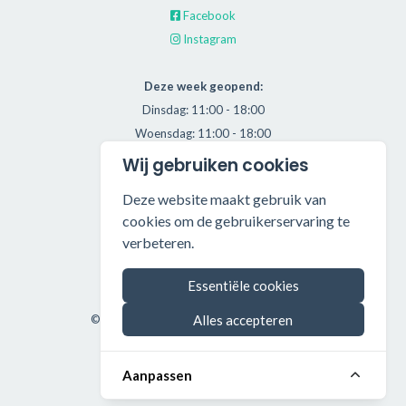
Facebook
Instagram
Deze week geopend:
Dinsdag: 11:00 - 18:00
Woensdag: 11:00 - 18:00
Donderdag: 11:00 - 21:00
Wij gebruiken cookies
Vrijdag: 11:00 - 18:00
Deze website maakt gebruik van
Zaterdag: 11:00 - 17:00
cookies om de gebruikerservaring te
verbeteren.
Alle getoonde prijzen zijn incl. BTW.
Algemene Voorwaarden
Essentiële cookies
Manage cookies
Alles accepteren
©2026 Throwback HiFi — All rights reserved.
Aanpassen