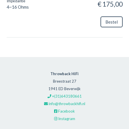
Impedantie
€ 175,00
4~16 Ohms
Bestel
Throwback HiFi
Breestraat 27
1941 ED Beverwijk
+(31)643180661
info@throwbackhifi.nl
Facebook
Instagram