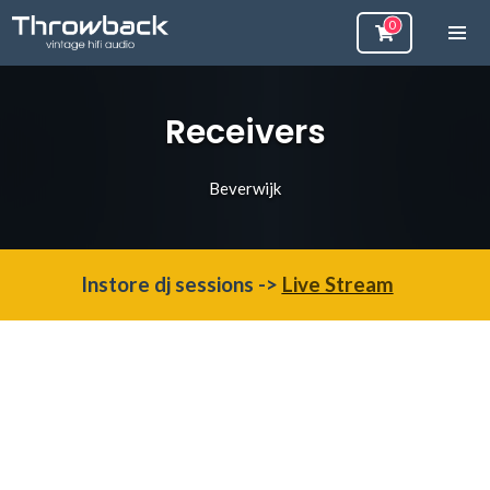
Receivers
Beverwijk
Instore dj sessions ->
Live Stream