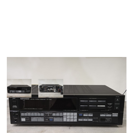
KR-V75R AM-FM
Stereo Tuner
Amplifier
72S10192
Kenwood