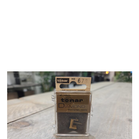
678 DS - Naald voor
Dual DN-360
Tonar 678 DS
Tonar
Tonar 678 DS - Vervangingsnaald voor Dual DN-360 &
Shure M-95 / M-95G G-LM
Leveringsvoorwaarden Vervangingsnaalden