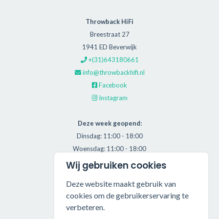
Throwback HiFi
Breestraat 27
1941 ED Beverwijk
+(31)643180661
info@throwbackhifi.nl
Facebook
Instagram
Deze week geopend:
Dinsdag: 11:00 - 18:00
Woensdag: 11:00 - 18:00
Donderdag: 11:00 - 21:00
Wij gebruiken cookies
Vrijdag: 11:00 - 18:00
Deze website maakt gebruik van
Zaterdag: 11:00 - 17:00
cookies om de gebruikerservaring te
verbeteren.
Alle getoonde prijzen zijn incl. BTW.