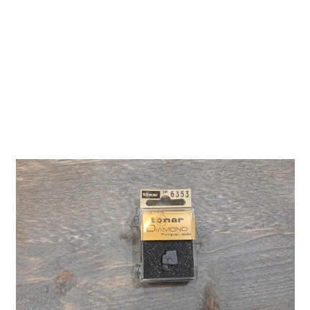
6353 DS - Naald
voor Akai AP-
M640/AP-M600
Tonar 6353
Tonar