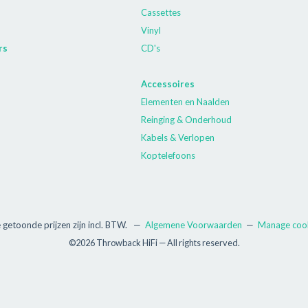
Cassettes
Vinyl
rs
CD's
Accessoires
Elementen en Naalden
Reinging & Onderhoud
Kabels & Verlopen
Koptelefoons
e getoonde prijzen zijn incl. BTW.
—
Algemene Voorwaarden
—
Manage coo
©2026 Throwback HiFi — All rights reserved.