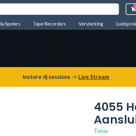
a Spelers
Tape Recorders
Versterking
Luidspre
Instore dj sessions ->
Live Stream
4055 H
Aanslu
Tonar