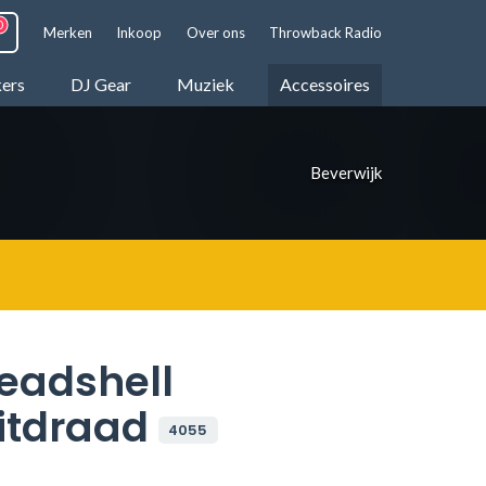
Merken
Inkoop
Over ons
Throwback Radio
kers
DJ Gear
Muziek
Accessoires
Beverwijk
eadshell
itdraad
4055