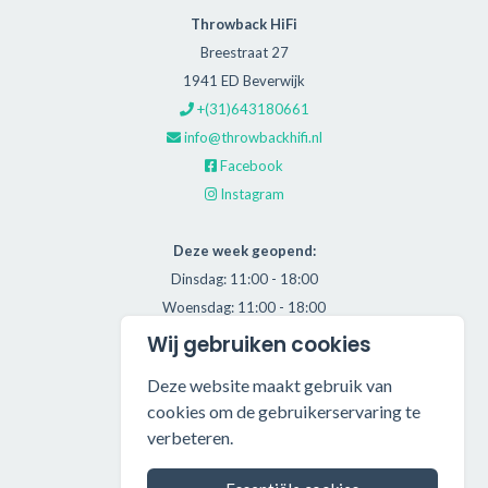
Throwback HiFi
Breestraat 27
1941 ED Beverwijk
+(31)643180661
info@throwbackhifi.nl
Facebook
Instagram
Deze week geopend:
Dinsdag: 11:00 - 18:00
Woensdag: 11:00 - 18:00
Donderdag: 11:00 - 21:00
Wij gebruiken cookies
Vrijdag: 11:00 - 18:00
Deze website maakt gebruik van
Zaterdag: 11:00 - 17:00
cookies om de gebruikerservaring te
verbeteren.
Alle getoonde prijzen zijn incl. BTW.
Algemene Voorwaarden