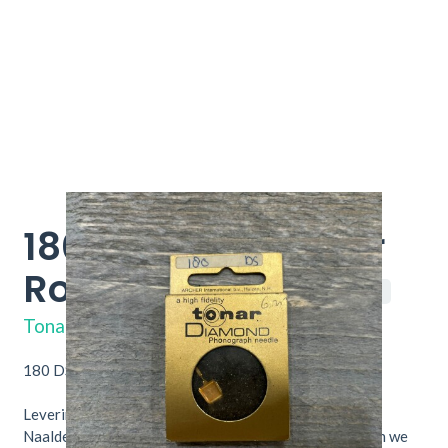
180 DS- Naald voor
Ronette BF-40
Tonar 180
Tonar
180 DS- Naald voor Ronette BF-40
Leveringsvoorwaarden Vervangingsnaalden
Naalden zijn heel precies en kwetsbaar. Daarom kunnen we