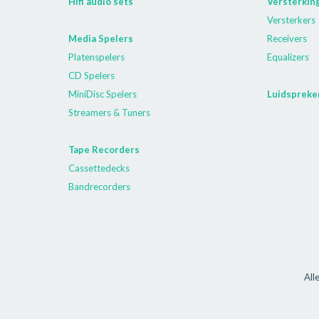
Hifi audio sets
Versterkin
Versterkers
Media Spelers
Receivers
Platenspelers
Equalizers
CD Spelers
MiniDisc Spelers
Luidspreke
Streamers & Tuners
Tape Recorders
Cassettedecks
Bandrecorders
All