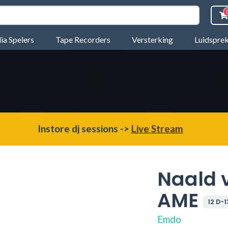
a Spelers
Tape Recorders
Versterking
Luidspre
Instore dj sessions ->
Live Stream
Naald v
AME
12 D-
Emdo