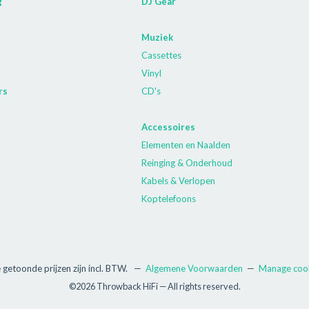
g
DJ Gear
Muziek
Cassettes
Vinyl
rs
CD's
Accessoires
Elementen en Naalden
Reinging & Onderhoud
Kabels & Verlopen
Koptelefoons
e getoonde prijzen zijn incl. BTW.
—
Algemene Voorwaarden
—
Manage coo
©2026 Throwback HiFi — All rights reserved.