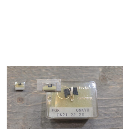
Naald voor Onkyo
DN21/DN22/DN23
08 D-1201 H2
Emdo