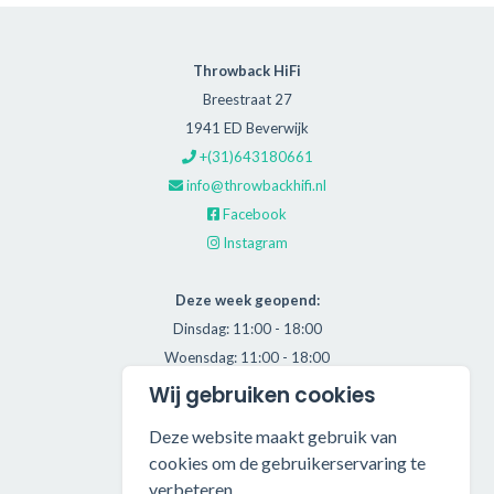
Throwback HiFi
Breestraat 27
1941 ED Beverwijk
+(31)643180661
info@throwbackhifi.nl
Facebook
Instagram
Deze week geopend:
Dinsdag: 11:00 - 18:00
Woensdag: 11:00 - 18:00
Donderdag: 11:00 - 21:00
Wij gebruiken cookies
Vrijdag: 11:00 - 18:00
Deze website maakt gebruik van
Zaterdag: 11:00 - 17:00
cookies om de gebruikerservaring te
verbeteren.