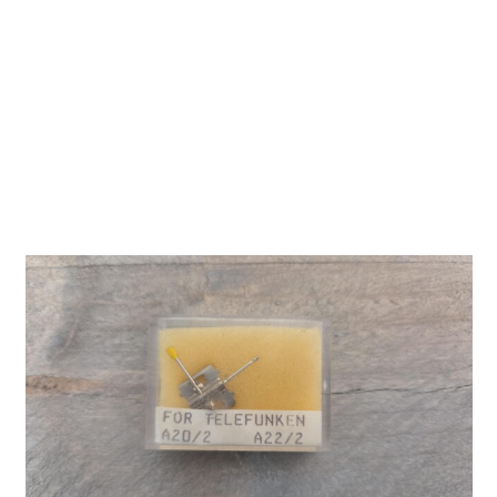
Naald voor
Telefunken A20/2 -
A22/2
02 D-1701 H2
Emdo
Vervangingsnaald voor Telefunken A20/2 - A22/2.