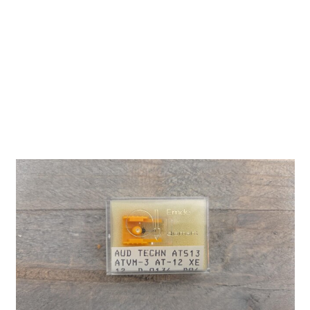
Naald voor Audio
Technica
ATS13/ATVM-3/AT-
12 XE
12 D-0134 B84
Emdo