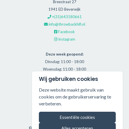
Breestraat 27
1941 ED Beverwijk
+(31)643180661
info@throwbackhifi.nl
Facebook
Instagram
Deze week geopend:
Dinsdag: 11:00 - 18:00
Woensdag: 11:00 - 18:00
Donderdag: 11:00 - 21:00
Wij gebruiken cookies
Vrijdag: 11:00 - 18:00
Deze website maakt gebruik van
Zaterdag: 11:00 - 17:00
cookies om de gebruikerservaring te
verbeteren.
Alle getoonde prijzen zijn incl. BTW.
Algemene Voorwaarden
Essentiële cookies
Manage cookies
Alles accepteren
©2026 Throwback HiFi — All rights reserved.