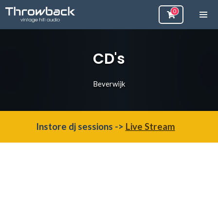
CD's
Beverwijk
Instore dj sessions ->
Live Stream