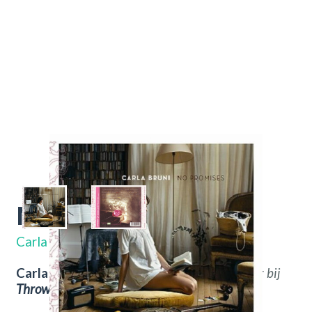
No Promises
NV811412
Carla Bruni
Carla Bruni – No Promises.
Nu verkrijgbaar bij
Throwback
Vintage Hifi & Vinyl.