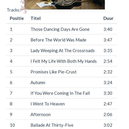
Tracks:
Positie
Titel
Duur
1
Those Dancing Days Are Gone
3:40
2
Before The World Was Made
3:47
3
Lady Weeping At The Crossroads
3:35
4
I Felt My Life With Both My Hands
2:54
5
Promises Like Pie-Crust
2:32
6
Autumn
3:24
7
If You Were Coming In The Fall
3:30
8
I Went To Heaven
2:47
9
Afternoon
2:06
10
Ballade At Thirty-Five
3:02