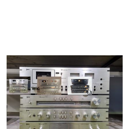
HIFI Sound project
Set - 3537 Deck/6190
Tuner/6390 Pre
Amp/6290 Power