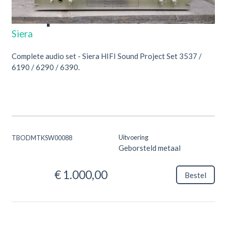
Amp
10319/940132325
Siera
Complete audio set - Siera HIFI Sound Project Set 3537 /
6190 / 6290 / 6390.
Uitvoering
TBODMTKSW00088
Geborsteld metaal
€ 1.000,00
Bestel